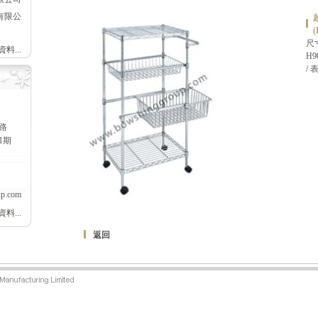
有限公
(
尺寸
料...
H9
/ 
路
1期
up.com
料...
返回