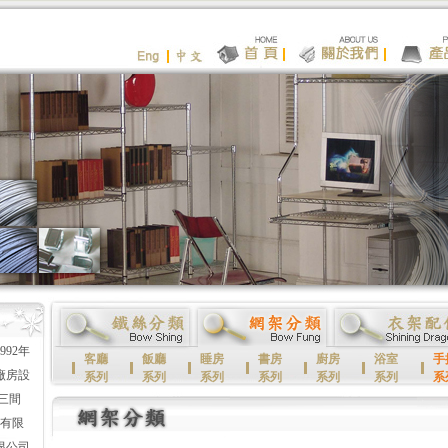
92年
客廳
飯廳
睡房
書房
廚房
浴室
手
 廠房設
系列
系列
系列
系列
系列
系列
系
三間
廠有限
限公司