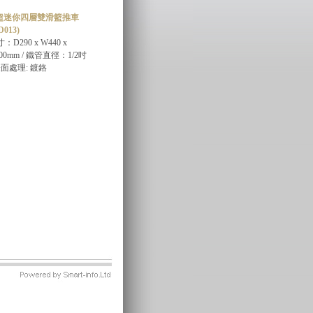
超迷你四層雙滑籃推車
D013)
：D290 x W440 x
00mm / 鐵管直徑：1/2吋
表面處理: 鍍鉻