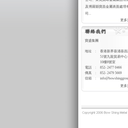
及博羅縣寶昌金屬表面處理
司...
更多資
寶盛集團
地址
:
香港新界葵涌葵昌
51號九龍貿易中心
10樓8號室
電話
:
852- 2477 0466
傳真
:
852- 2479 5669
信箱
:
info@bowshinggro
更多資