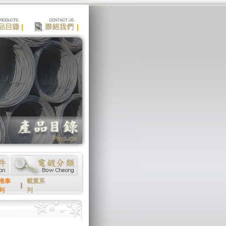
推車
載重系
列
列