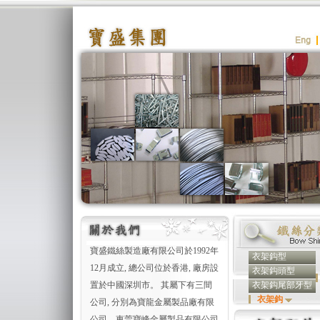
寶盛鐵絲製造廠有限公司於1992年
衣架鈎型
12月成立, 總公司位於香港, 廠房設
衣架鈎頭型
置於中國深圳市。 其屬下有三間
衣架鈎尾部牙型
衣架鈎
公司, 分別為寶龍金屬製品廠有限
公司、東莞寶峰金屬製品有限公司