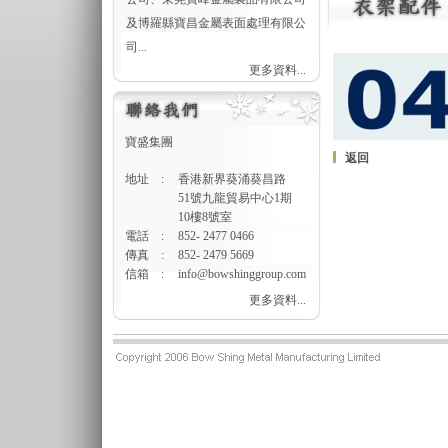
及博羅縣寶昌金屬表面處理有限公
司...
更多資料...
寶盛集團
返回
地址
:
香港新界葵涌葵昌路
51號九龍貿易中心1期
10樓8號室
電話
:
852- 2477 0466
傳真
:
852- 2479 5669
信箱
:
info@bowshinggroup.com
更多資料...