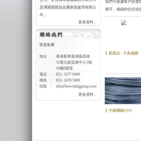
我們可根據客戶的實際
及博羅縣寶昌金屬表面處理有限公
都可。鐵綫的抗拉強
司...
更多資料...
寶盛集團
新產品 - 方角扁綫
地址
:
香港新界葵涌葵昌路
51號九龍貿易中心1期
10樓8號室
電話
:
852- 2477 0466
傳真
:
852- 2479 5669
信箱
:
info@bowshinggroup.com
更多資料...
中碳鋼綫(45#)