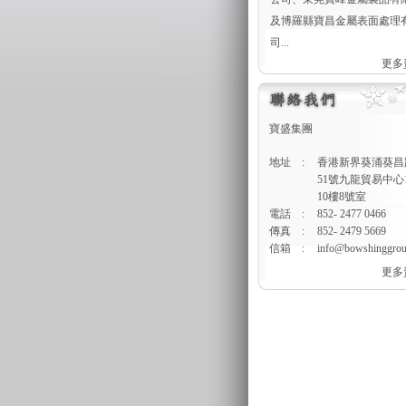
及博羅縣寶昌金屬表面處理
司...
更多資
寶盛集團
地址
:
香港新界葵涌葵昌
51號九龍貿易中心
10樓8號室
電話
:
852- 2477 0466
傳真
:
852- 2479 5669
信箱
:
info@bowshinggro
更多資