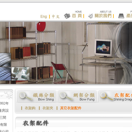
92年
衣架鈎
衣架夾
其它衣架配件
 廠房設
三間
廠有限
限公司