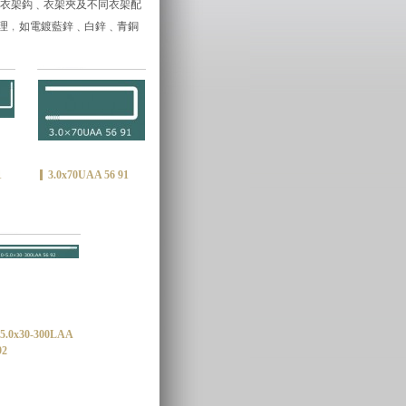
類衣架鈎﹑衣架夾及不同衣架配
理﹐如電鍍藍鋅﹑白鋅﹑青銅
1
3.0x70UAA 56 91
-5.0x30-300LAA
92