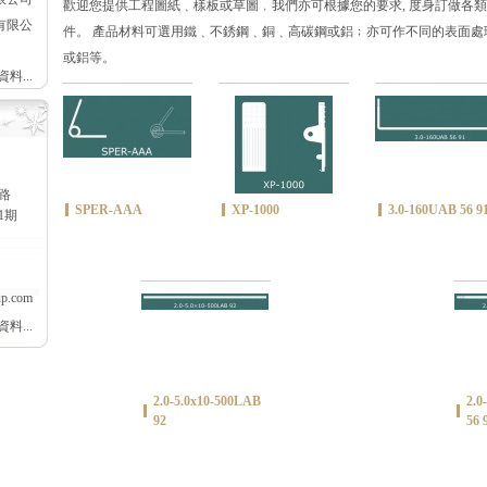
歡迎您提供工程圖紙﹑樣板或草圖﹐我們亦可根據您的要求, 度身訂做各
有限公
件。 產品材料可選用鐵﹑不銹鋼﹑銅﹑高碳鋼或鋁﹔亦可作不同的表面處
或鋁等。
料...
路
SPER-AAA
XP-1000
3.0-160UAB 56 9
1期
up.com
料...
2.0-5.0x10-500LAB
2.0
92
56 